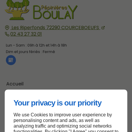
Les Riperfonds
72290
COURCEBOEUFS
02 43 27 32 01
Lun - Sam : 09h à 12h et 14h à 18h
Dim et jours fériés : Fermé
Accueil
Contactez-nous
Your privacy is our priority
Mentions légales
Plan du site
We use Cookies to improve user experience by
personalising content and ads, as well as
analyzing traffic and optimizing social networks
functionalities. By clicking "I Agree" you consent to